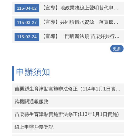
【宣導】地政業務線上聲明替代申辦印鑑證明措施
115-04-02
公務人員應廉潔自持、利益迴避、依法公正執行公務～考試院公務人員保障暨培訓委員會～
內政部戶政司全球資訊網提供24小時全天候使用自然人憑證申請「線上申辦戶籍登記」作業，在家就可輕鬆上網申辦戶籍登記項目，省時又方便，歡迎民眾多加利用～～
【宣導】共同珍惜水資源、落實節約用水
115-03-27
戶籍遷徙係事實行為，應有實際居住事實，以符合人籍合一原則。
【宣導】「門牌新法規 苗栗好共行」宣導短片
115-03-24
8月10日14:30至15:00防空演習行網降速演練，請預為因應，詳洽NCC官網。
更多
申辦須知
苗栗縣生育津貼實施辦法修正（114年1月1日實施）
跨機關通報服務
苗栗縣生育津貼實施辦法修正(113年1月1日實施)
線上申辦戶籍登記