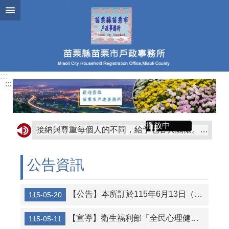
跳到主要內容區塊
:::
:::
播放中
接納與尊重每個人的不同，給予包容與關懷。苗栗縣政府心理健康中心關心您～
出境2年以上應辦理遷出登記。
公告資訊
門牌自治新里程自115年3月5日起門牌未依規定張貼或脫落未補製張貼要罰300元、私設門牌將罰5000元。
服務時間： 每週一至週五上午8:00至下午17:00，每週三夜間延長上班時間至19:00(若當週三為月底則暫停一次)
【公告】本所訂於115年6月13日（星期六）辦理文康活動，是日暫停受理預約結婚登記，造成不便，敬請見諒～～
115-05-20
精神去汙名化你我一起來，讓我們一同建立友愛、友善、有溫暖社區環境。～苗栗縣政府心理健康中心關心您～
【宣導】衛生福利部「全民心理健康韌性計畫（2025-2030 年）」，提升民眾及政府機關對精神疾病正確認知
115-05-11
即日起苗栗縣戶政規費可使用多元支付繳納，歡迎多加利用。