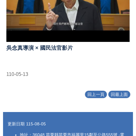
吳念真導演 × 國民法官影片
110-05-13
回上一頁
回最上面
:::
更新日期
115-08-05
地址：36048 苗栗縣苗栗市福麗里15鄰至公路555號 ‧電