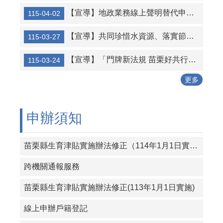
【宣導】地政業務線上聲明替代申辦印鑑證明措施
115-04-02
內政部戶政司全球資訊網提供24小時全天候使用自然人憑證申請「線上申辦戶籍登記」作業，在家就可輕鬆上網申辦戶籍登記項目，省時又方便，歡迎民眾多加利用～～
戶籍遷徙係事實行為，應有實際居住事實，以符合人籍合一原則。
【宣導】共同珍惜水資源、落實節約用水
115-03-27
8月10日14:30至15:00防空演習行網降速演練，請預為因應，詳洽NCC官網。
【宣導】「門牌新法規 苗栗好共行」宣導短片
115-03-24
接納與尊重每個人的不同，給予包容與關懷。苗栗縣政府心理健康中心關心您～
更多
申辦須知
苗栗縣生育津貼實施辦法修正（114年1月1日實施）
跨機關通報服務
苗栗縣生育津貼實施辦法修正(113年1月1日實施)
線上申辦戶籍登記