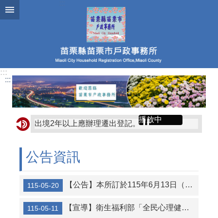
跳到主要內容區塊
:::
:::
播放中
出境2年以上應辦理遷出登記。
門牌自治新里程自115年3月5日起門牌未依規定張貼或脫落未補製張貼要罰300元、私設門牌將罰5000元。
公告資訊
服務時間： 每週一至週五上午8:00至下午17:00，每週三夜間延長上班時間至19:00(若當週三為月底則暫停一次)
精神去汙名化你我一起來，讓我們一同建立友愛、友善、有溫暖社區環境。～苗栗縣政府心理健康中心關心您～
【公告】本所訂於115年6月13日（星期六）辦理文康活動，是日暫停受理預約結婚登記，造成不便，敬請見諒～～
115-05-20
即日起苗栗縣戶政規費可使用多元支付繳納，歡迎多加利用。
【宣導】衛生福利部「全民心理健康韌性計畫（2025-2030 年）」，提升民眾及政府機關對精神疾病正確認知
115-05-11
公務人員應廉潔自持、利益迴避、依法公正執行公務～考試院公務人員保障暨培訓委員會～