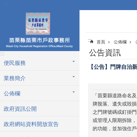
:::
跳到主要內容區塊
:::
首頁
公佈欄
公告資訊
:::
便民服務
【公告】門牌自治新
業務簡介
公佈欄
「苗栗縣道路命名及
牌脫落、遺失或毀損
政府資訊公開
之門牌號碼或釘掛門
或管理人限期拆除，
政府網站資料開放宣告
的功能，並加強住戶