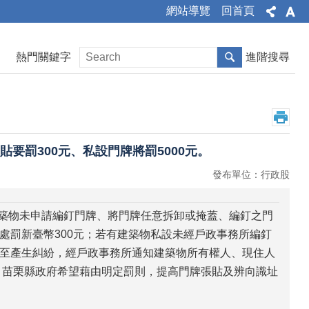
網站導覽
回首頁
熱門關鍵字
進階搜尋
要罰300元、私設門牌將罰5000元。
發布單位：行政股
建築物未申請編釘門牌、將門牌任意拆卸或掩蓋、編釘之門
處罰新臺幣300元；若有建築物私設未經戶政事務所編釘
至產生糾紛，經戶政事務所通知建築物所有權人、現住人
。苗栗縣政府希望藉由明定罰則，提高門牌張貼及辨向識址